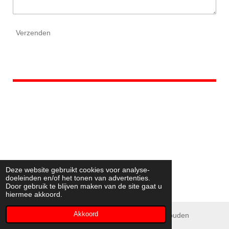
Verzenden
Deze website gebruikt cookies voor analyse-
doeleinden en/of het tonen van advertenties.
Door gebruik te blijven maken van de site gaat u
hiermee akkoord.
Akkoord
© MLM-INTERIEURS 2020 Alle rechten voorbehouden