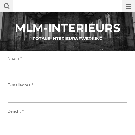
Ga
direct
naar
MLM-INTERIEURS
de
hoofdinhoud
TOTALE INTERIEURAFWERKING
Naam *
E-mailadres *
Bericht *